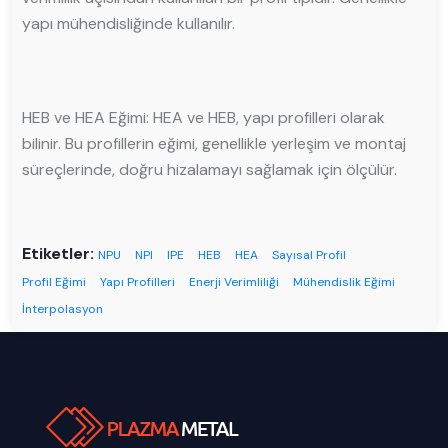
yapı mühendisliğinde kullanılır.
HEB ve HEA Eğimi: HEA ve HEB, yapı profilleri olarak
bilinir. Bu profillerin eğimi, genellikle yerleşim ve montaj
süreçlerinde, doğru hizalamayı sağlamak için ölçülür.
Etiketler:
NPU
NPI
IPE
HEB
HEA
Sayısal Profil
Profil Eğimi
Yapı Profilleri
Enerji Verimliliği
Mühendislik Eğimi
İnterpolasyon