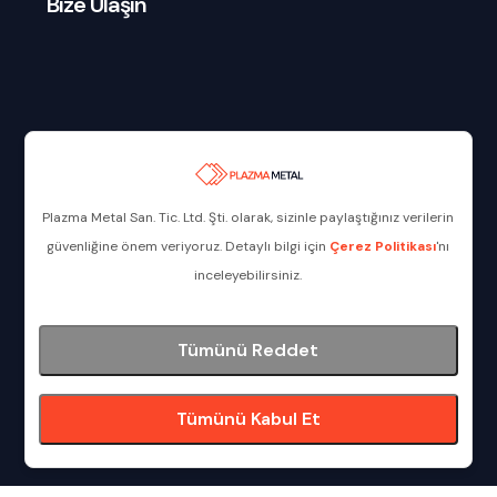
Bize Ulaşın
Plazma Metal San. Tic. Ltd. Şti. olarak, sizinle paylaştığınız verilerin
güvenliğine önem veriyoruz. Detaylı bilgi için
Çerez Politikası
'nı
inceleyebilirsiniz.
Tümünü Reddet
Tümünü Kabul Et